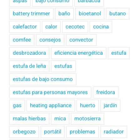
aspas
bajo consumo
barbacoa
battery trimmer
baño
bioetanol
butano
calefactor
calor
cecotec
cocina
comfee
consejos
convector
desbrozadora
eficiencia energética
estufa
estufa de leña
estufas
estufas de bajo consumo
estufas para personas mayores
freidora
gas
heating appliance
huerto
jardín
malas hierbas
mica
motosierra
orbegozo
portátil
problemas
radiador