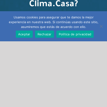
Clima.Casa?
Usamos cookies para asegurar que te damos la mejor
experiencia en nuestra web. Si continúas usando este sitio,
asumiremos que estás de acuerdo con ello.
Dedicamos muchas horas en analizar los
Aceptar
Rechazar
Política de privacidad
precios, características, opiniones e
información sobre cada producto para
ahorrarte tiempo y esfuerzo. Siempre
teniendo en cuenta la
eficiencia energética.
En calidad de Afiliado de
Amazon,
obtengo
ingresos por las compras adscritas que
cumplen los requisitos aplicables.
Con esta
#publicidad, ayudarás a que sigamos