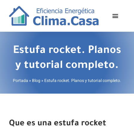
Saltar
al
Toggle
contenido
Naviga
Inicio
Estufa rocket. Planos
Invierno
y tutorial completo.
Verano
Portada
»
Blog
»
Estufa rocket. Planos y tutorial completo.
Trucos y consejos
Blog
Contacto
Que es una estufa rocket