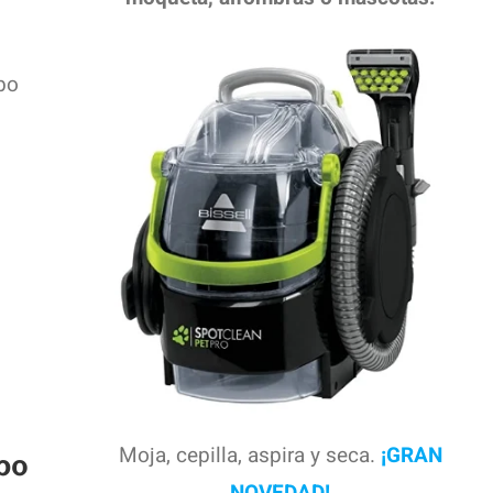
bo
Moja, cepilla, aspira y seca.
¡GRAN
po