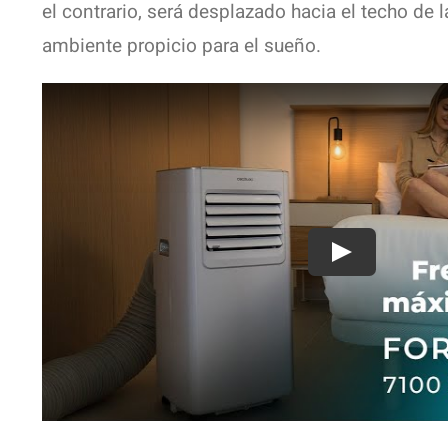
el contrario, será desplazado hacia el techo de 
ambiente propicio para el sueño.
Play