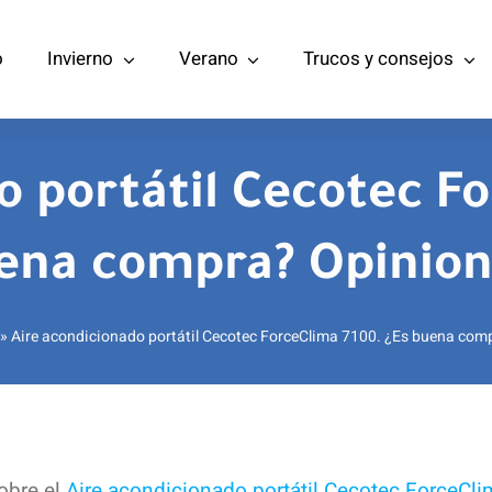
o
Invierno
Verano
Trucos y consejos
o portátil Cecotec Fo
ena compra? Opinion
»
Aire acondicionado portátil Cecotec ForceClima 7100. ¿Es buena com
obre el
Aire acondicionado portátil Cecotec ForceCl