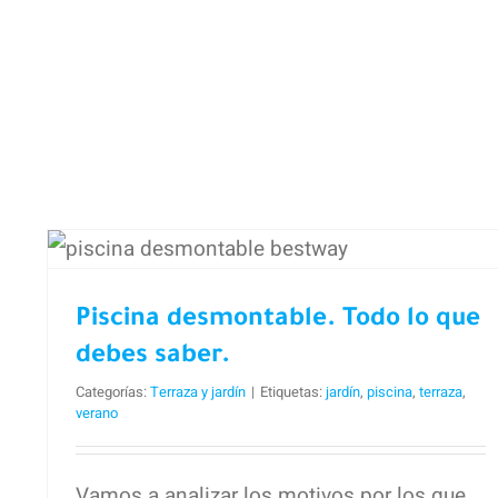
p
tu
es
Piscina desmontable. Todo
lo que debes saber.
Piscina desmontable. Todo lo que
debes saber.
Categorías:
Terraza y jardín
|
Etiquetas:
jardín
,
piscina
,
terraza
,
verano
Vamos a analizar los motivos por los que