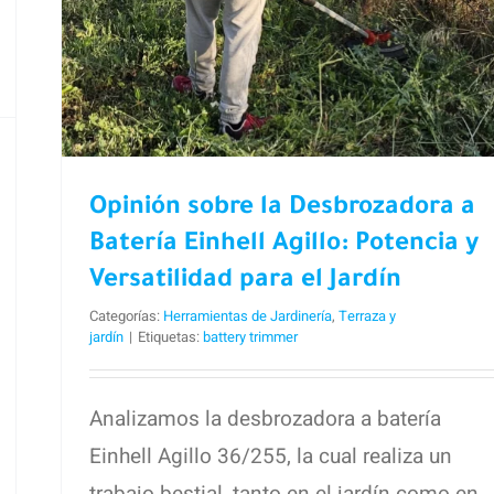
Versatilidad para el Jardín
Opinión sobre la Desbrozadora a
Batería Einhell Agillo: Potencia y
Versatilidad para el Jardín
Categorías:
Herramientas de Jardinería
,
Terraza y
jardín
|
Etiquetas:
battery trimmer
Analizamos la desbrozadora a batería
Einhell Agillo 36/255, la cual realiza un
trabajo bestial, tanto en el jardín como en