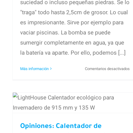
suciedad o incluso pequeñas piedras. Se lo
"traga" todo hasta 2,5cm de grosor. Lo cual
es impresionante. Sirve por ejemplo para
vaciar piscinas. La bomba se puede
sumergir completamente en agua, ya que
la batería va aparte. Por ello, podemos [...]
e
Más información
Comentarios desactivados
B
d
a
Opiniones: Calentador de
s
Ei
invernaderos LightHouse
D
a
915mm 135W
a
Opiniones: Calentador de
ri