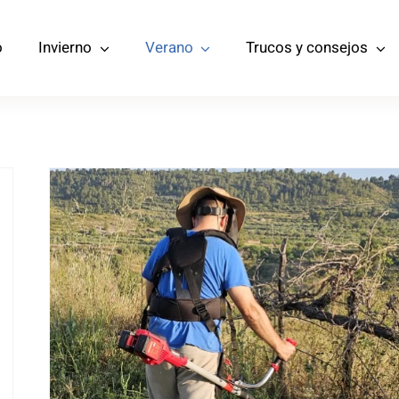
o
Invierno
Verano
Trucos y consejos
Opinión sobre la
Desbrozadora a Batería
Einhell Agillo: Potencia y