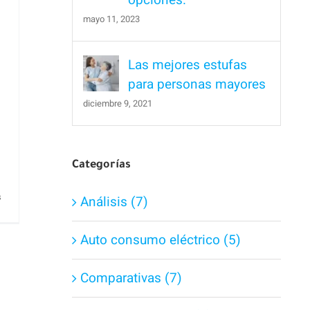
opciones.
mayo 11, 2023
Las mejores estufas
para personas mayores
diciembre 9, 2021
Categorías
en
s
Análisis (7)
Desbrozadoras
en
Auto consumo eléctrico (5)
Amazon.
Como
Comparativas (7)
elegir
la
mejor.