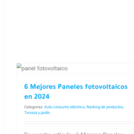
r
teo.
6 Mejores Paneles
fotovoltaicos en 2024
6 Mejores Paneles fotovoltaicos
en 2024
Categorías:
Auto consumo eléctrico
,
Ranking de productos
,
Terraza y jardín