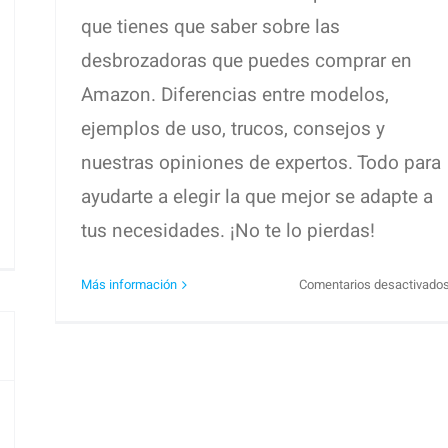
que tienes que saber sobre las
desbrozadoras que puedes comprar en
Amazon. Diferencias entre modelos,
ejemplos de uso, trucos, consejos y
nuestras opiniones de expertos. Todo para
ayudarte a elegir la que mejor se adapte a
tus necesidades. ¡No te lo pierdas!
n
omba
e
Más información
Comentarios desactivado
guas
ucias
nhell.
e
cequia
ego