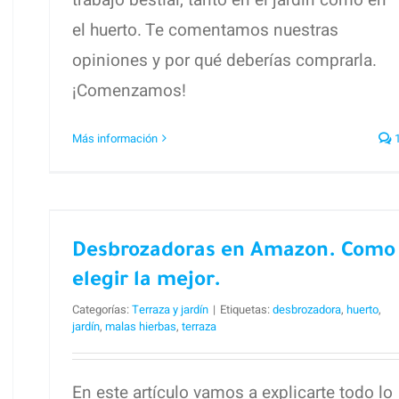
el huerto. Te comentamos nuestras
opiniones y por qué deberías comprarla.
¡Comenzamos!
Más información
Desbrozadoras en Amazon.
Como elegir la mejor.
Desbrozadoras en Amazon. Como
elegir la mejor.
Categorías:
Terraza y jardín
|
Etiquetas:
desbrozadora
,
huerto
,
jardín
,
malas hierbas
,
terraza
En este artículo vamos a explicarte todo lo