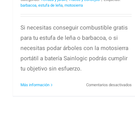
barbacoa
,
estufa de leña
,
motosierra
Si necesitas conseguir combustible gratis
para tu estufa de leña o barbacoa, o si
necesitas podar árboles con la motosierra
portátil a batería Sainlogic podrás cumplir
tu objetivo sin esfuerzo.
e
Más información
Comentarios desactivados
M
po
a
ba
Sa
L
gr