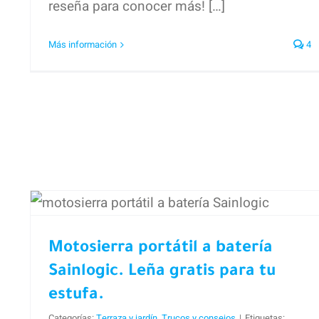
reseña para conocer más! […]
Más información
4
Motosierra portátil a
batería Sainlogic. Leña
gratis para tu estufa.
Motosierra portátil a batería
Sainlogic. Leña gratis para tu
estufa.
Categorías:
Terraza y jardín
,
Trucos y consejos
|
Etiquetas: